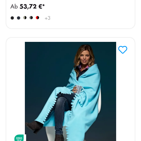
Ab
53,72 €*
+
3