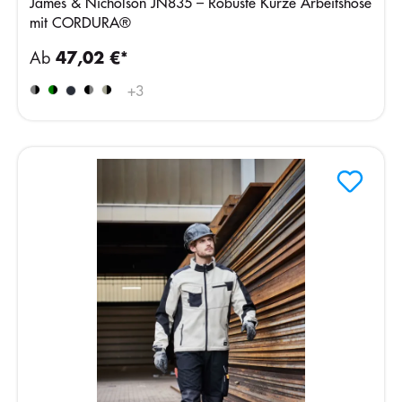
James & Nicholson JN835 – Robuste Kurze Arbeitshose
mit CORDURA®
Ab
47,02 €*
+
3