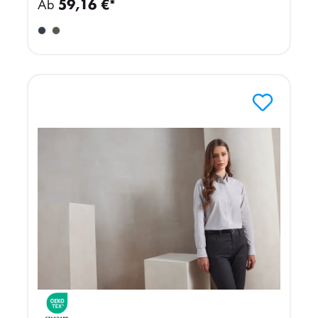
Ab
59,16 €*