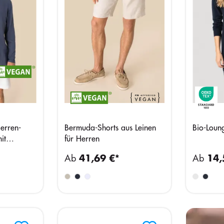
erren-
Bermuda-Shorts aus Leinen
Bio-Loun
it
für Herren
Ab
41,69 €*
Ab
14,