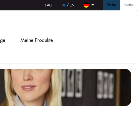
Brutto
Netto
FAQ
DE
/
EN
age
Meine Produkte