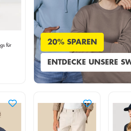
20% SPAREN
gs für
ENTDECKE UNSERE SW