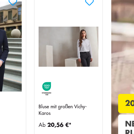
2
Bluse mit großen Vichy-
Karos
N
Ab
20,56 €*
R