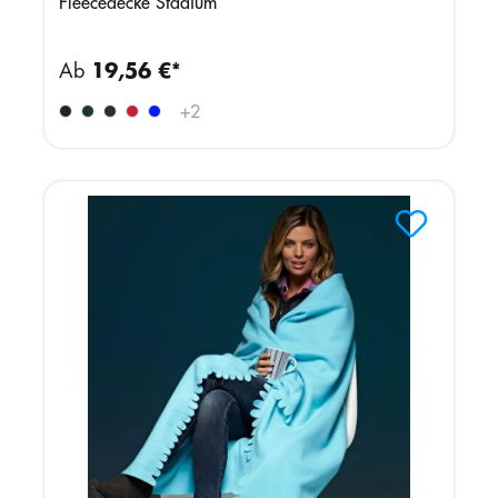
Fleecedecke Stadium
Ab
19,56 €*
+
2