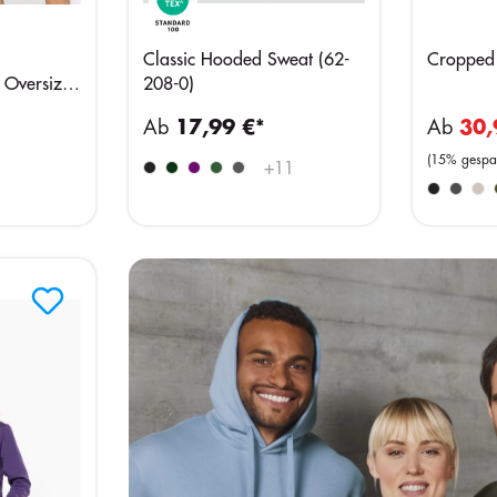
Classic Hooded Sweat (62-
Cropped 
 Oversize
208-0)
atshirt
Ab
17,99 €*
Ab
30,
(15% gespar
+
11