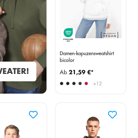
Damen-kapuzensweatshirt
bicolor
EATER!
Ab
21,59 €*
+
12