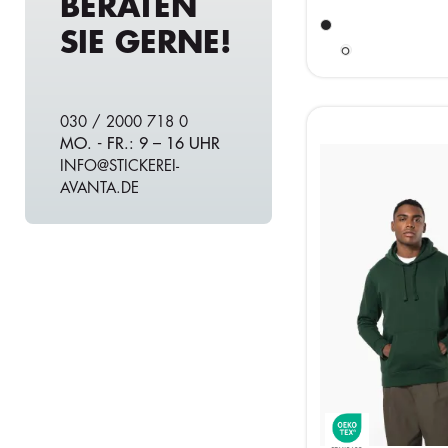
BERATEN
Ready
SIE GERNE!
for
dye
030 / 2000 718 0
MO. - FR.: 9 – 16 UHR
INFO@STICKEREI-
AVANTA.DE