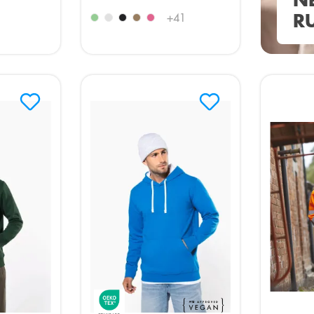
N
+
41
R