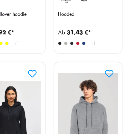
llover hoodie
Hooded
92 €*
Ab
31,43 €*
+
1
+
1