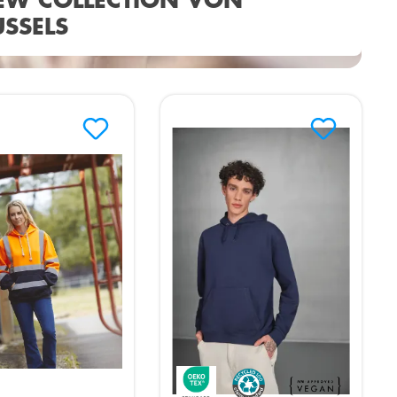
EW COLLECTION VON
USSELS