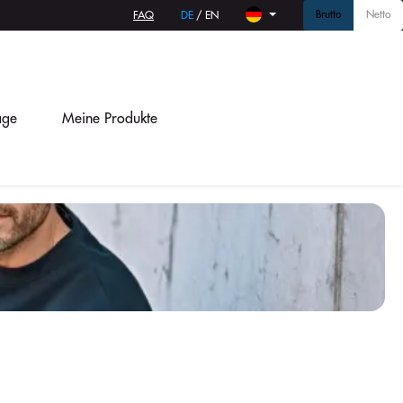
Brutto
Netto
FAQ
DE
/
EN
age
Meine Produkte