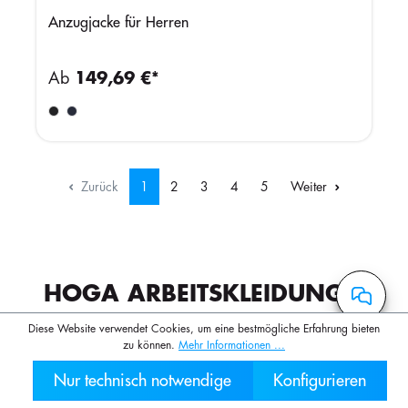
Anzugjacke für Herren
Ab
149,69 €*
Zurück
1
2
3
4
5
Weiter
HOGA ARBEITSKLEIDUNG –
PERFEKTE AUSSTATTUNG
Diese Website verwendet Cookies, um eine bestmögliche Erfahrung bieten
zu können.
Mehr Informationen ...
FÜR GASTRONOMIE UND
Nur technisch notwendige
Konfigurieren
030 2000 7
HOTELLERIE