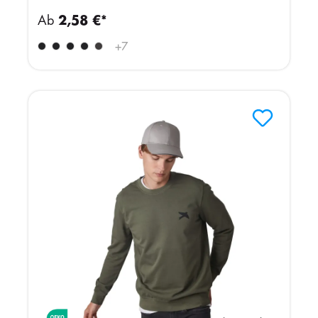
Ab
2,58 €*
+
7