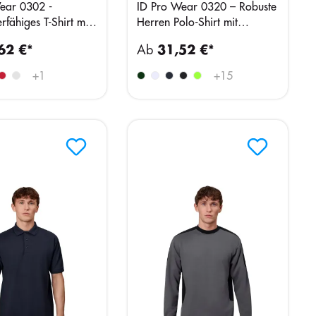
ear 0302 -
ID Pro Wear 0320 – Robuste
rfähiges T-Shirt mit
Herren Polo-Shirt mit
etails
Brusttasche
62 €*
Ab
31,52 €*
+
1
+
15