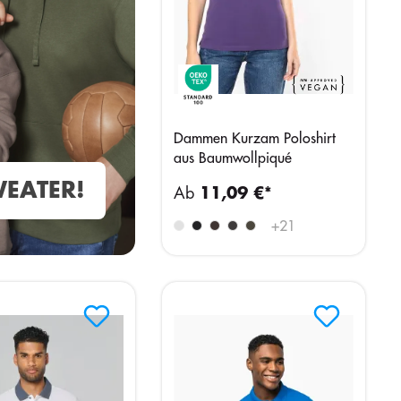
Dammen Kurzam Poloshirt
aus Baumwollpiqué
EATER!
Ab
11,09 €*
+
21