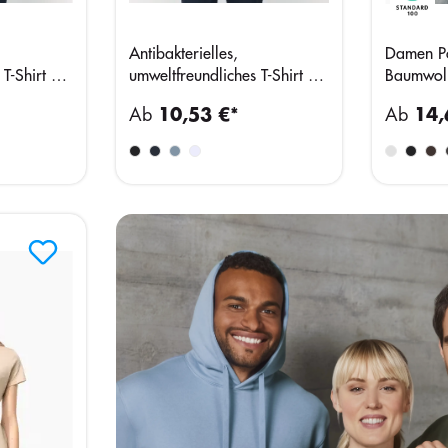
Antibakterielles,
Damen Po
T-Shirt mit
umweltfreundliches T-Shirt mit
Baumwol
Damen
V-Ausschnitt für Herren
Ab
10,53 €*
Ab
14,