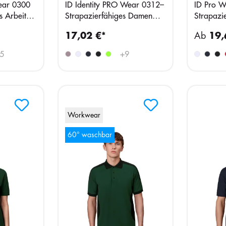
ear 0300
ID Identity PRO Wear 0312–
ID Pro W
s Arbeits-
Strapazierfähiges Damen
Strapazie
Arbeits-Shirt
Kontrastd
17,02 €*
Ab
19,
5
+
9
Workwear
60° waschbar