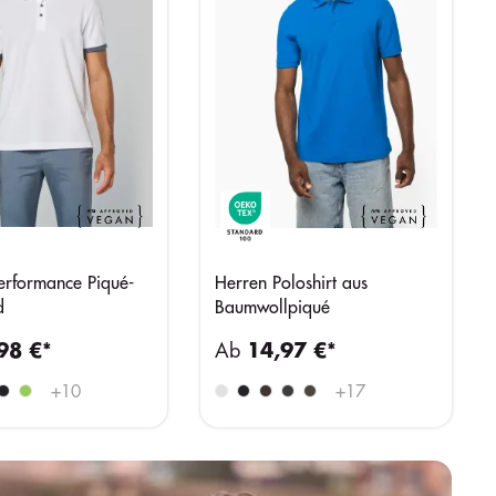
erformance Piqué-
Herren Poloshirt aus
d
Baumwollpiqué
98 €*
Ab
14,97 €*
+
10
+
17