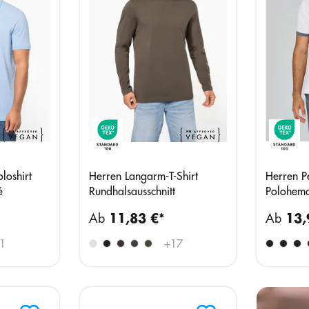
loshirt
Herren Langarm-T-Shirt
Herren P
é
Rundhalsausschnitt
Polohem
Ab
11,83 €*
Ab
13,
1
+
17