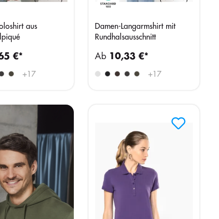
loshirt aus
Damen-Langarmshirt mit
lpiqué
Rundhalsausschnitt
65 €*
Ab
10,33 €*
+
17
+
17