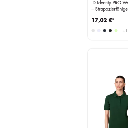
ID Identity PRO W
– Strapazierfähige
Shirt
17,02 €*
+
1