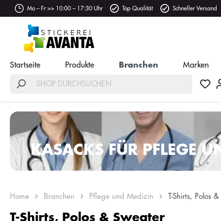
Mo – Fr >> 10:00 – 17:30 Uhr
Top Qualität
Schneller Versand
Startseite
Produkte
Branchen
Marken
KASACKS FÜR PFLEGE U
Home
Branchen
Pflege und Medizin
T-Shirts, Polos 
T-Shirts, Polos & Sweater