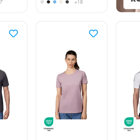
7
+
18