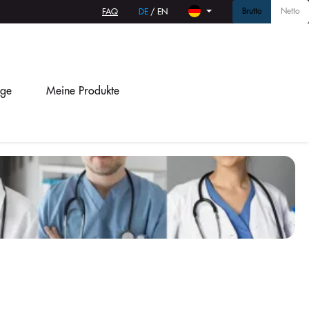
Brutto
Netto
FAQ
DE
/
EN
age
Meine Produkte