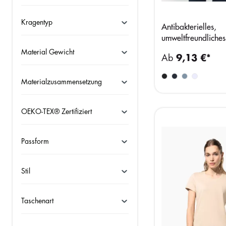
Kragentyp
Antibakterielles,
umweltfreundliches 
V-Ausschnitt für 
Material Gewicht
Ab
9,13 €*
Materialzusammensetzung
OEKO-TEX® Zertifiziert
Passform
Stil
Taschenart