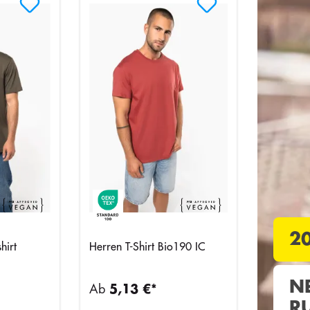
2
hirt
Herren T-Shirt Bio190 IC
N
Ab
5,13 €*
R