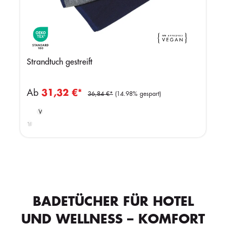
Strandtuch gestreift
Ab
31,32 €*
36,84 €*
(14.98% gespart)
Grey/Red/White/Navy
Black/Orange/
White/
Chocolate
BADETÜCHER FÜR HOTEL
UND WELLNESS – KOMFORT