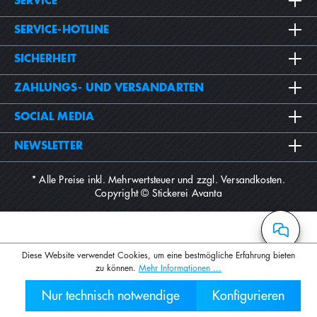
SERVICE
SERVICE-HOTLINE
SICHERHEIT
ZAHLUNGS- UND VERSANDARTEN
SOCIAL MEDIA
NEWSLETTER
* Alle Preise inkl. Mehrwertsteuer und zzgl.
Versandkosten
.
Copyright © Stickerei Avanta
Diese Website verwendet Cookies, um eine bestmögliche Erfahrung bieten
zu können.
Mehr Informationen ...
Nur technisch notwendige
Konfigurieren
030 2000 7