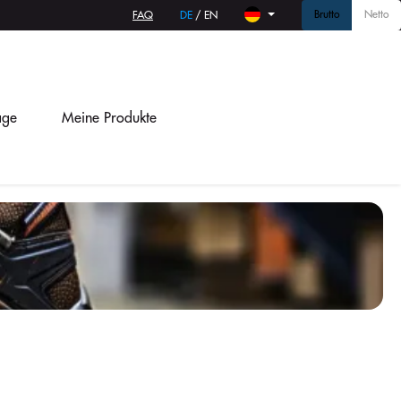
Brutto
Netto
FAQ
DE
/
EN
age
Meine Produkte