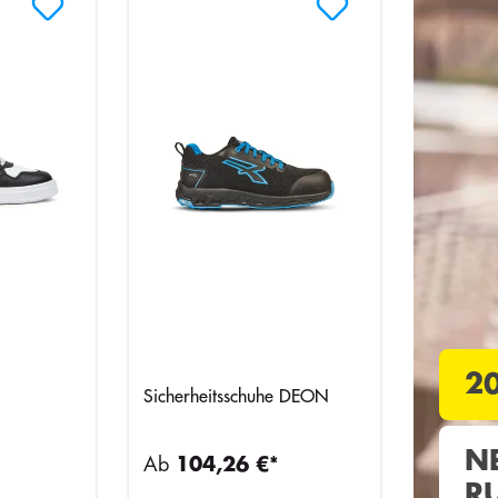
2
Sicherheitsschuhe DEON
N
Ab
104,26 €*
R