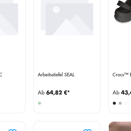
RC
Arbeitsstiefel SEAL
Crocs™ B
Ab
64,82 €*
Ab
43,