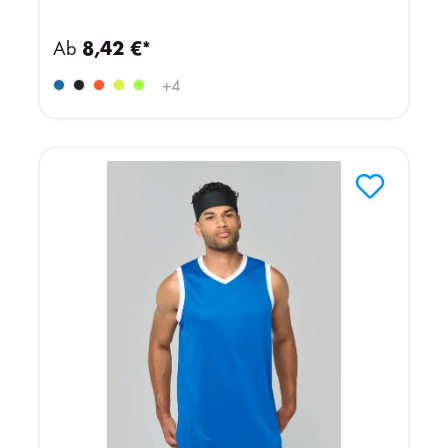
Ab
8,42 €*
+
4