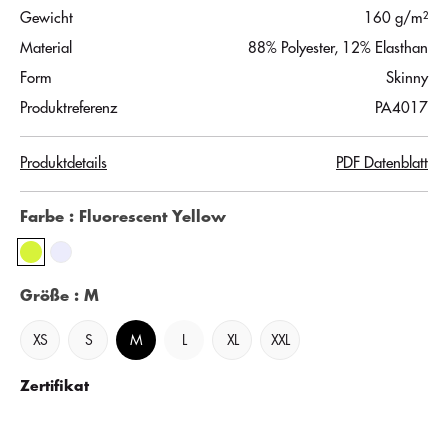
Gewicht
160 g/m²
Material
88% Polyester, 12% Elasthan
Form
Skinny
Produktreferenz
PA4017
Produktdetails
PDF Datenblatt
Farbe
: Fluorescent Yellow
Größe
: M
XS
S
M
L
XL
XXL
Zertifikat