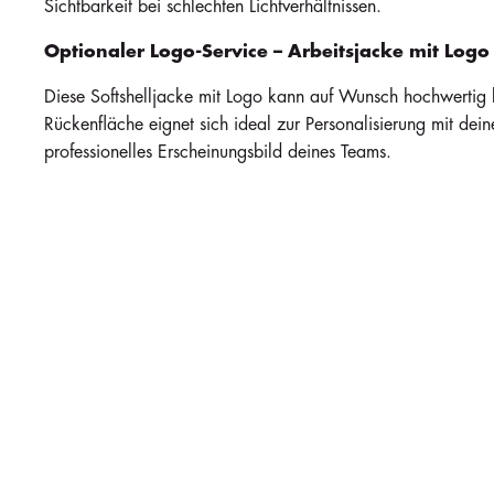
Sichtbarkeit bei schlechten Lichtverhältnissen.
Auf Lager
Auf Lager
100
100
i
Optionaler Logo-Service – Arbeitsjacke mit Logo
Navy
96,60 €
96,60 €
Diese Softshelljacke mit Logo kann auf Wunsch hochwertig b
Rückenfläche eignet sich ideal zur Personalisierung mit dei
professionelles Erscheinungsbild deines Teams.