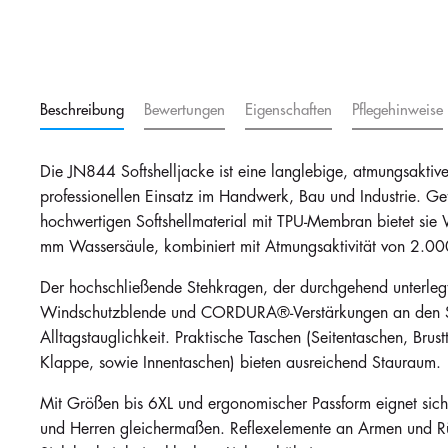
Auf Lager
Auf Lager
100
100
i
Grün/Schwarz
96,60 €
96,60 €
Beschreibung
Bewertungen
Eigenschaften
Pflegehinweise
Auf Lager
Auf Lager
100
100
i
Die JN844 Softshelljacke ist eine langlebige, atmungsaktive
schwarz_rot
professionellen Einsatz im Handwerk, Bau und Industrie. Gef
96,60 €
96,60 €
hochwertigen Softshellmaterial mit TPU-Membran bietet sie 
mm Wassersäule, kombiniert mit Atmungsaktivität von 2.
Der hochschließende Stehkragen, der durchgehend unterlegte
Auf Lager
Auf Lager
Windschutzblende und CORDURA®-Verstärkungen an den Sc
100
100
i
Alltagstauglichkeit. Praktische Taschen (Seitentaschen, Brus
marine_kornblau
96,60 €
96,60 €
Klappe, sowie Innentaschen) bieten ausreichend Stauraum.
Mit Größen bis 6XL und ergonomischer Passform eignet sic
und Herren gleichermaßen. Reflexelemente an Armen und Rü