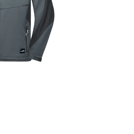
Auf Lager
Auf Lager
Auf Lager
100
100
100
i
i
i
96,60 €
96,60 €
106,03 €