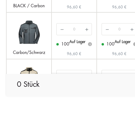
BLACK / Carbon
96,60 €
96,60 €
Auf Lager
Auf Lager
100
100
i
Carbon/Schwarz
96,60 €
96,60 €
0 Stück
Auf Lager
Auf Lager
100
100
i
Stone-Melange / Black
96,60 €
96,60 €