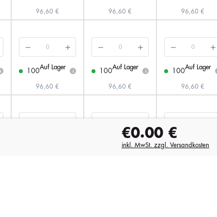
96,60 €
96,60 €
96,60 €
Auf Lager
Auf Lager
Auf Lager
100
100
100
i
i
i
96,60 €
96,60 €
96,60 €
€0.00
€
Auf Lager
Auf Lager
Auf Lager
inkl. MwSt. zzgl. Versandkosten
100
100
100
i
i
i
96,60 €
96,60 €
96,60 €