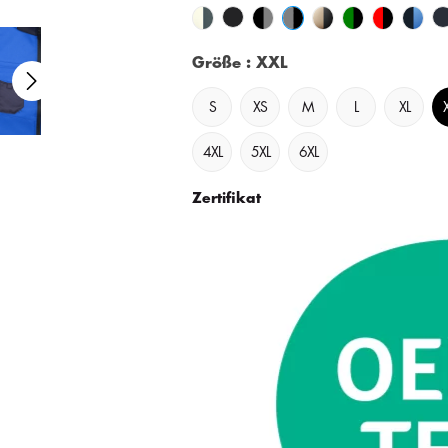
Größe
: XXL
S
XS
M
L
XL
4XL
5XL
6XL
Zertifikat