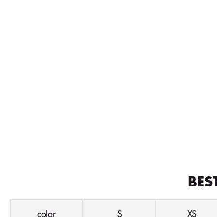
BES
color
S
XS