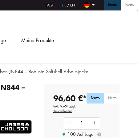
Brutto
Netto
FAQ
DE
/
EN
age
Meine Produkte
son JN844 – Robuste Softshell Arbeitsjacke
JN844 –
96,60 €*
Brutto
Netto
inkl. MwSt. zzgl.
Versandkosten
100 Auf Lager
i