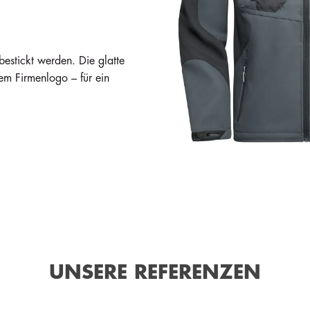
Auf Lager
Auf Lager
Auf Lager
100
100
100
i
i
i
96,60 €
96,60 €
96,60 €
estickt werden. Die glatte
nem Firmenlogo – für ein
UNSERE REFERENZEN