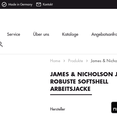
Made in Germany
Kontakt
Service
Über uns
Kataloge
Angebotsanfr
Home
Produkte
James & Nichol
JAMES & NICHOLSON 
ROBUSTE SOFTSHELL
ARBEITSJACKE
Hersteller