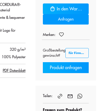
mit CORDURA®-
In den Warenkorb
aterial
mente & bequemer
Anfragen
it Logo für
Merken:
320 g/m²
Großbestellung
für Firmenkunden B2B
gewünscht?
100% Polyester
Produkt anfragen
PDF Datenblatt
Teilen:
Fragen zum Produkt?