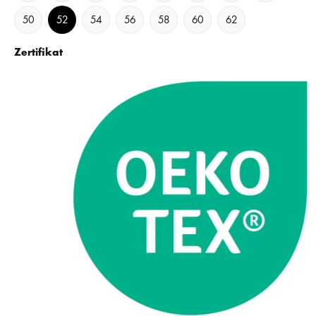
50
52
54
56
58
60
62
Zertifikat