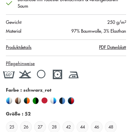
Saum
Gewicht
250 g/m²
Material
97% Baumwolle, 3% Elasthan
Produktdetails
PDF Datenblatt
Pflegehinweise
Farbe
: schwarz_rot
Größe
: 52
25
26
27
28
42
44
46
48