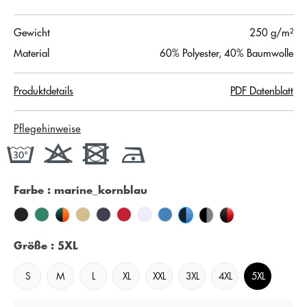
Gewicht
250 g/m²
Material
60% Polyester, 40% Baumwolle
Produktdetails
PDF Datenblatt
Pflegehinweise
Farbe
: marine_kornblau
Größe
: 5XL
S
M
L
XL
XXL
3XL
4XL
5XL