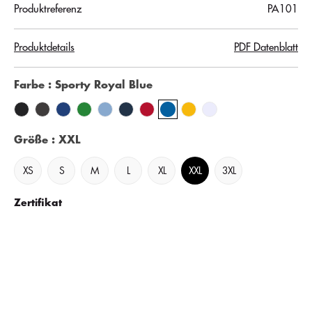
Produktreferenz
PA101
Produktdetails
PDF Datenblatt
Farbe
: Sporty Royal Blue
Größe
: XXL
XS
S
M
L
XL
XXL
3XL
Zertifikat