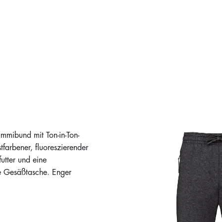
mibund mit Ton-in-Ton-
farbener, fluoreszierender
utter und eine
te Gesäßtasche. Enger