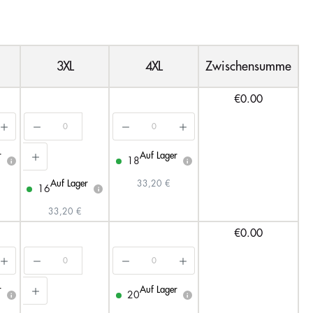
3XL
4XL
Zwischensumme
€0.00
r
Auf Lager
18
i
i
Auf Lager
33,20 €
16
i
33,20 €
€0.00
r
Auf Lager
20
i
i