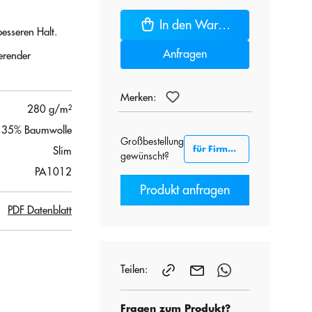
In den Warenkorb
esseren Halt.
Anfragen
erender
Merken:
280 g/m²
, 35% Baumwolle
Großbestellung
für Firmenkunden B2B
Slim
gewünscht?
PA1012
Produkt anfragen
PDF Datenblatt
Teilen:
Fragen zum Produkt?