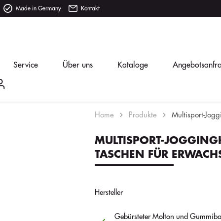
Made in Germany
Kontakt
Service
Über uns
Kataloge
Angebotsanfr
Home
Produkte
Multisport-Jog
MULTISPORT-JOGGING
TASCHEN FÜR ERWACH
Hersteller
Gebürsteter Molton und Gummiba