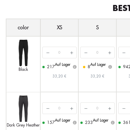
BES
color
XS
S
Auf Lager
Auf Lager
217
8
94
i
i
Black
33,20 €
33,20 €
Auf Lager
Auf Lager
157
233
36
i
i
Dark Grey Heather