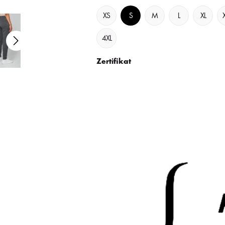
XS
S
M
L
XL
4XL
Zertifikat