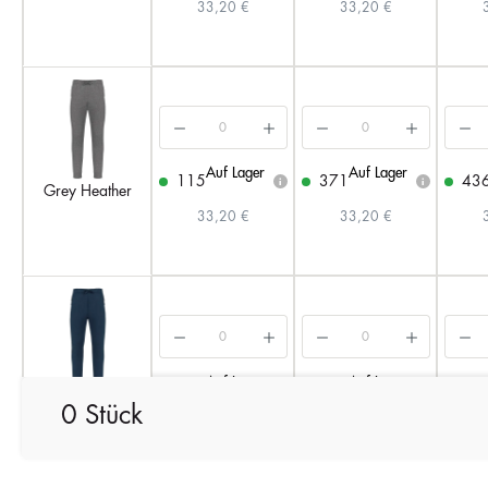
33,20 €
33,20 €
Auf Lager
Auf Lager
115
371
43
i
i
Grey Heather
33,20 €
33,20 €
Auf Lager
Auf Lager
164
448
69
i
i
Sporty Navy
0 Stück
33,20 €
33,20 €