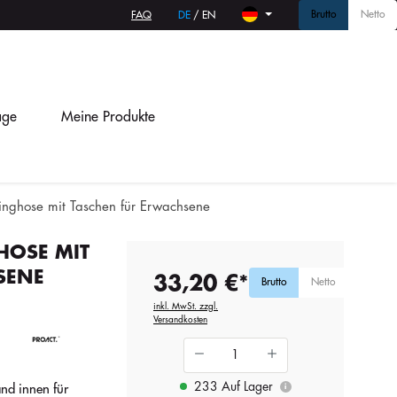
Brutto
Netto
FAQ
DE
/
EN
age
Meine Produkte
ginghose mit Taschen für Erwachsene
HOSE MIT
SENE
33,20 €*
Brutto
Netto
inkl. MwSt. zzgl.
Versandkosten
233 Auf Lager
nd innen für
i