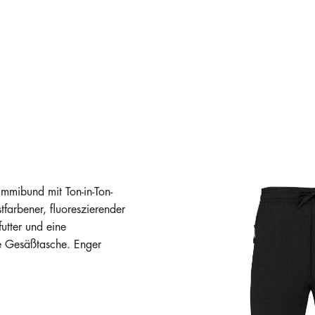
mibund mit Ton-in-Ton-
farbener, fluoreszierender
utter und eine
te Gesäßtasche. Enger