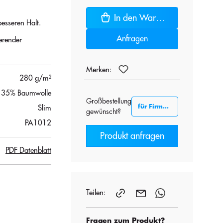
In den Warenkorb
esseren Halt.
Anfragen
erender
Merken:
280 g/m²
, 35% Baumwolle
Großbestellung
für Firmenkunden B2B
Slim
gewünscht?
PA1012
Produkt anfragen
PDF Datenblatt
Teilen:
Fragen zum Produkt?