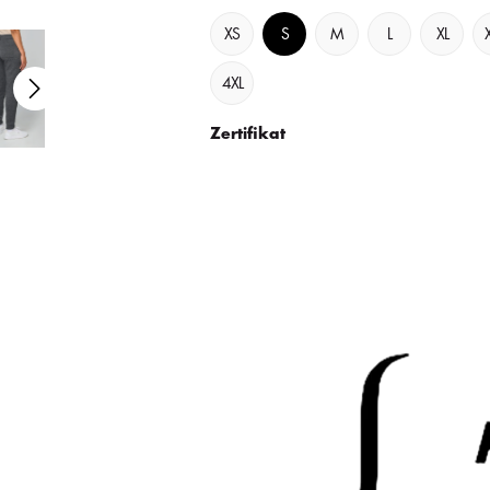
XS
S
M
L
XL
4XL
Zertifikat