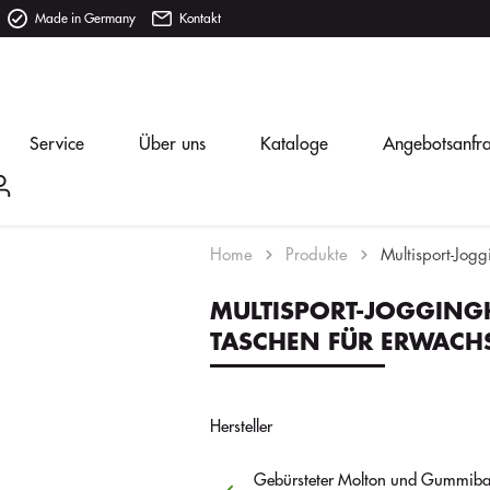
Made in Germany
Kontakt
Service
Über uns
Kataloge
Angebotsanfr
Home
Produkte
Multisport-Jog
MULTISPORT-JOGGING
TASCHEN FÜR ERWACH
Hersteller
Gebürsteter Molton und Gummiba