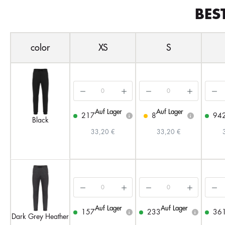
BES
color
XS
S
Auf Lager
Auf Lager
217
8
94
i
i
Black
33,20 €
33,20 €
Auf Lager
Auf Lager
157
233
36
i
i
Dark Grey Heather