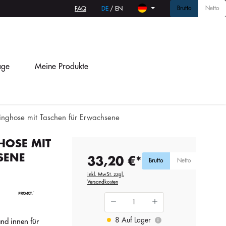
Brutto
Netto
FAQ
DE
/
EN
age
Meine Produkte
ginghose mit Taschen für Erwachsene
HOSE MIT
SENE
33,20 €*
Brutto
Netto
inkl. MwSt. zzgl.
Versandkosten
8 Auf Lager
nd innen für
i