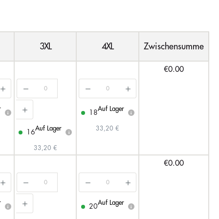
3XL
4XL
Zwischensumme
€0.00
r
Auf Lager
18
i
i
Auf Lager
33,20 €
16
i
33,20 €
€0.00
r
Auf Lager
20
i
i