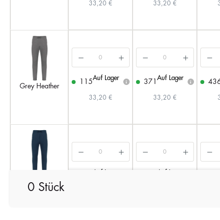
33,20 €
33,20 €
Auf Lager
Auf Lager
115
371
43
i
i
Grey Heather
33,20 €
33,20 €
Auf Lager
Auf Lager
164
448
69
i
i
Sporty Navy
0 Stück
33,20 €
33,20 €