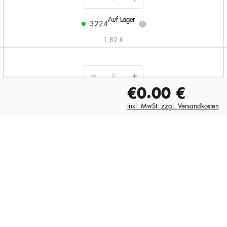
Auf Lager
3224
i
1,82 €
€0.00
€
Auf Lager
4775
i
inkl. MwSt. zzgl. Versandkosten
1,82 €