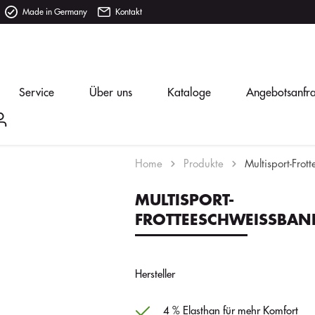
Made in Germany
Kontakt
Service
Über uns
Kataloge
Angebotsanfr
Home
Produkte
Multisport-Fro
MULTISPORT-
FROTTEESCHWEISSBAN
Hersteller
4 % Elasthan für mehr Komfort