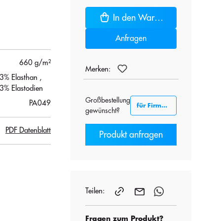
In den Warenkorb
Anfragen
660 g/m²
Merken:
 3% Elasthan
,
3% Elastodien
Großbestellung
PA049
für Firmenkunden B2B
gewünscht?
PDF Datenblatt
Produkt anfragen
Teilen:
Fragen zum Produkt?