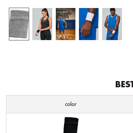
BES
color