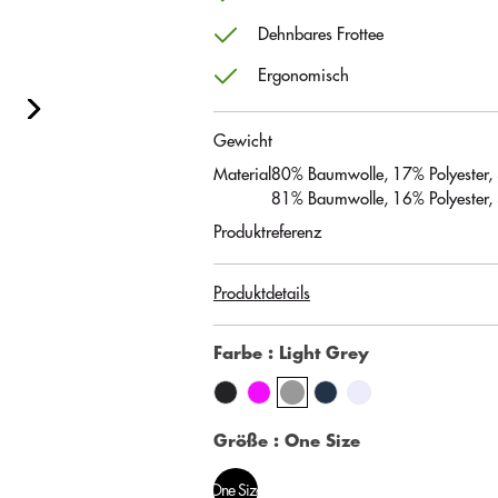
Dehnbares Frottee
Ergonomisch
Gewicht
Material
80% Baumwolle, 17% Polyester,
81% Baumwolle, 16% Polyester, 
Produktreferenz
Produktdetails
Farbe
: Light Grey
Größe
: One Size
One Size