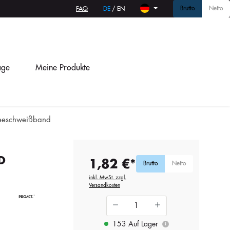
Brutto
Netto
FAQ
DE
/
EN
age
Meine Produkte
tteeschweißband
D
1,82 €*
Brutto
Netto
inkl. MwSt. zzgl.
Versandkosten
153 Auf Lager
i