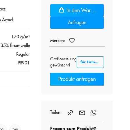
arz.
In den Warenkorb
n Ärmel.
Anfragen
170 g/m²
Merken:
, 35% Baumwolle
Regular
Großbestellung
für Firmenkunden B2B
PR901
gewünscht?
Produkt anfragen
Teilen:
Fragen zum Produkt?