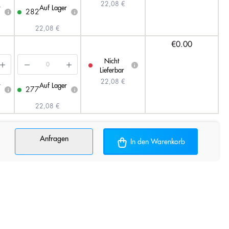
22,08 €
r
Auf Lager
282
i
i
22,08 €
€0.00
Nicht
i
Lieferbar
22,08 €
r
Auf Lager
277
i
i
22,08 €
Anfragen
In den Warenkorb