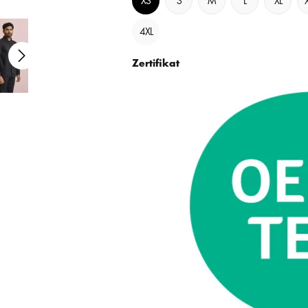
XS
S
M
L
XL
4XL
Zertifikat