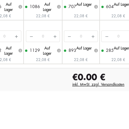
Auf
Auf
Auf Lager
Auf Lage
6
1086
707
604
i
i
i
Lager
Lager
2,08 €
22,08 €
22,08 €
22,08 €
Auf
Auf
Auf Lager
Auf Lage
2
1129
893
285
i
i
i
Lager
Lager
2,08 €
22,08 €
22,08 €
22,08 €
€0.00
€
inkl. MwSt. zzgl. Versandkosten