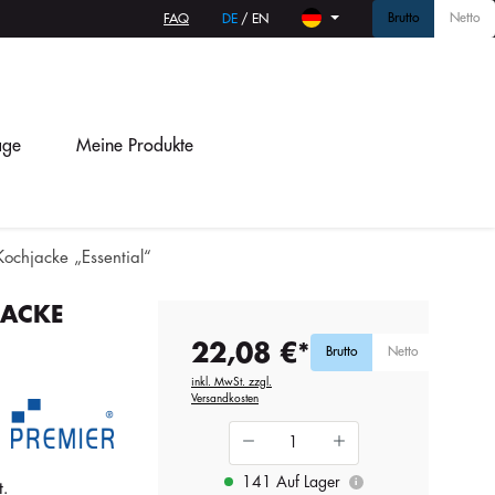
Brutto
Netto
FAQ
DE
/
EN
age
Meine Produkte
ochjacke „Essential“
JACKE
22,08 €*
Brutto
Netto
inkl. MwSt. zzgl.
Versandkosten
141 Auf Lager
i
t.