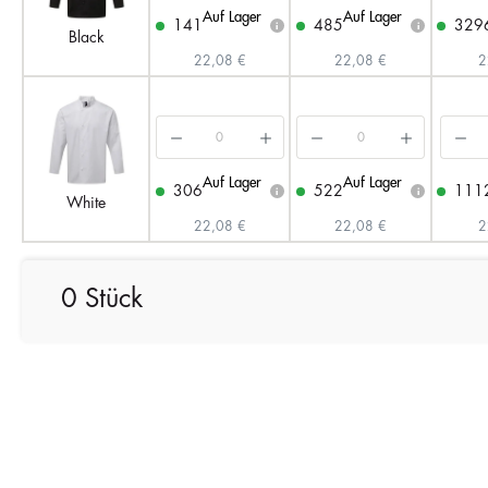
Auf Lager
Auf Lager
141
485
329
i
i
Black
22,08 €
22,08 €
2
Auf Lager
Auf Lager
306
522
111
i
i
White
22,08 €
22,08 €
2
0 Stück