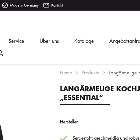
Made in Germany
Kontakt
Service
Über uns
Kataloge
Angebotsanfr
Home
Produkte
Langärmelige K
LANGÄRMELIGE KOCH
„ESSENTIAL“
Hersteller
Sergestoff: geschmeidig und robus