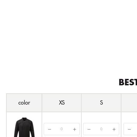
BES
color
XS
S