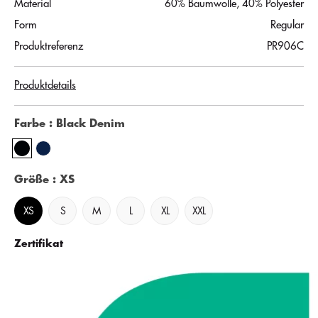
Material
60% Baumwolle, 40% Polyester
Form
Regular
Produktreferenz
PR906C
Produktdetails
Farbe
: Black Denim
Größe
: XS
XS
S
M
L
XL
XXL
Zertifikat