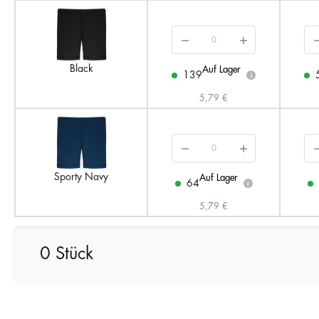
Black
Auf Lager
139
i
5,79 €
Sporty Navy
Auf Lager
64
i
5,79 €
0 Stück