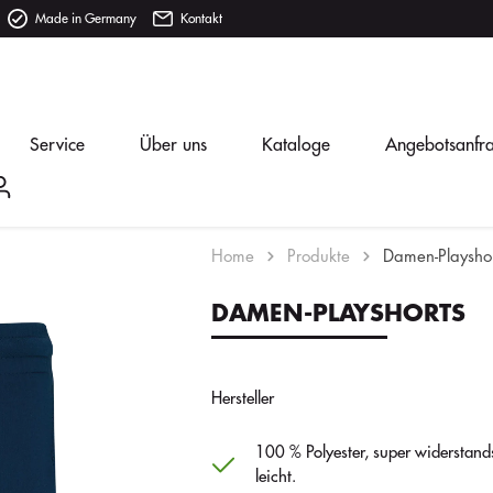
Made in Germany
Kontakt
Service
Über uns
Kataloge
Angebotsanfr
Home
Produkte
Damen-Playshor
DAMEN-PLAYSHORTS
Hersteller
100 % Polyester, super widerstand
leicht.