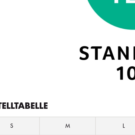
TELLTABELLE
S
M
L