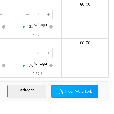
€0.00
Auf Lager
135
i
i
5,79 €
€0.00
Auf Lager
170
i
i
5,79 €
Anfragen
In den Warenkorb