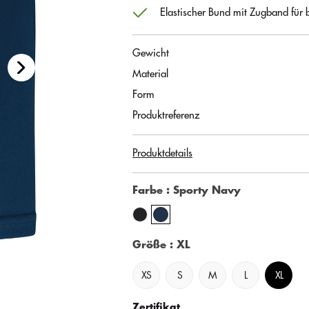
Elastischer Bund mit Zugband für b
Gewicht
Material
Form
Produktreferenz
Produktdetails
Farbe
: Sporty Navy
Größe
: XL
XS
S
M
L
XL
Zertifikat