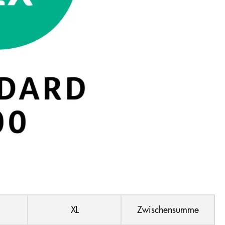
XL
Zwischensumme