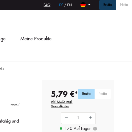
Brutto
Netto
FAQ
DE
/
EN
age
Meine Produkte
ts
5,79 €*
Brutto
Netto
inkl. MwSt. zzgl.
Versandkosten
sfähig und
170 Auf Lager
i