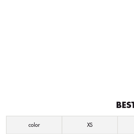
BES
color
XS