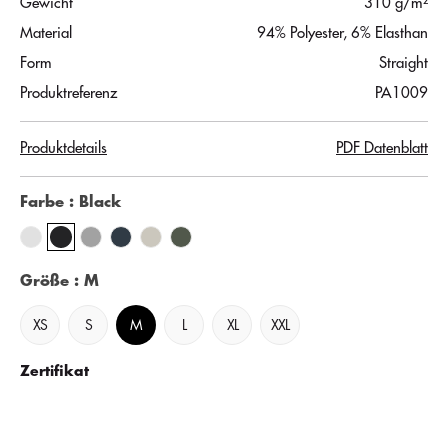
Gewicht
310 g/m²
Material
94% Polyester, 6% Elasthan
Form
Straight
Produktreferenz
PA1009
Produktdetails
PDF Datenblatt
Farbe
: Black
Größe
: M
XS
S
M
L
XL
XXL
Zertifikat