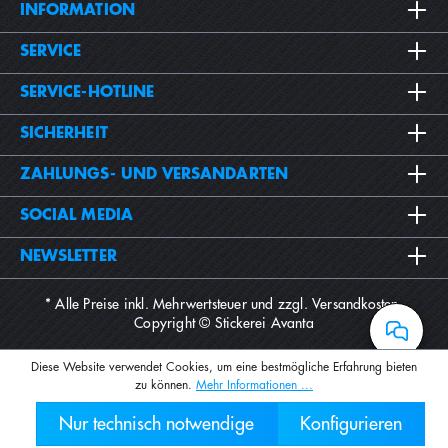
INFORMATION
SERVICE
SERVICE-HOTLINE
SICHERHEIT
ZAHLUNGS- UND VERSANDARTEN
SOCIAL MEDIA
NEWSLETTER
* Alle Preise inkl. Mehrwertsteuer und zzgl.
Versandkosten
.
Copyright © Stickerei Avanta
Diese Website verwendet Cookies, um eine bestmögliche Erfahrung bieten
zu können.
Mehr Informationen ...
Nur technisch notwendige
Konfigurieren
030 2000 7