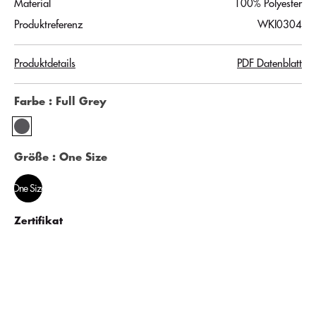
Material
100% Polyester
Produktreferenz
WKI0304
Produktdetails
PDF Datenblatt
Farbe
: Full Grey
Größe
: One Size
One Size
Zertifikat