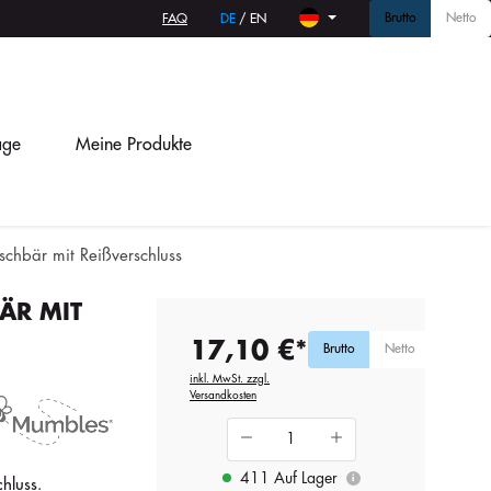
Brutto
Netto
FAQ
DE
/
EN
age
Meine Produkte
schbär mit Reißverschluss
ÄR MIT
17,10 €*
Brutto
Netto
inkl. MwSt. zzgl.
Versandkosten
411 Auf Lager
i
hluss.