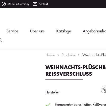
Made in Germany
Kontakt
Service
Über uns
Kataloge
Angebotsanfr
Home
Produkte
Weihnachts-Plü
WEIHNACHTS-PLÜSCHB
REISSVERSCHLUSS
Hersteller
Herausnehmbares Futter, Reißversc