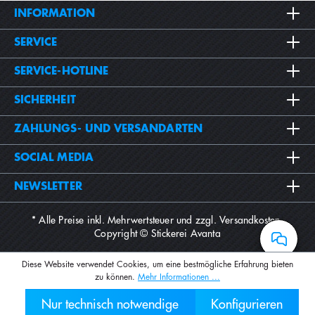
INFORMATION
SERVICE
SERVICE-HOTLINE
SICHERHEIT
ZAHLUNGS- UND VERSANDARTEN
SOCIAL MEDIA
NEWSLETTER
* Alle Preise inkl. Mehrwertsteuer und zzgl.
Versandkosten
.
Copyright © Stickerei Avanta
Diese Website verwendet Cookies, um eine bestmögliche Erfahrung bieten
zu können.
Mehr Informationen ...
Nur technisch notwendige
Konfigurieren
030 2000 7