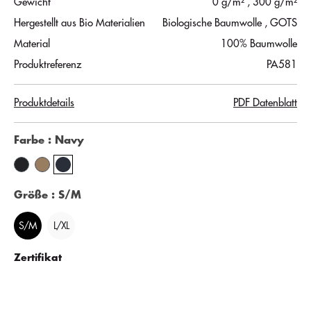
Gewicht
0 g/m²
, 300 g/m²
Hergestellt aus Bio Materialien
Biologische Baumwolle
, GOTS
Material
100% Baumwolle
Produktreferenz
PA581
Produktdetails
PDF Datenblatt
Farbe
: Navy
Größe
: S/M
S/M
L/XL
Zertifikat