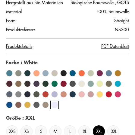
Hergestellt aus Bio Materialien
Biologische Baumwolle
, GOTS
Material
100% Baumwolle
Form
Straight
Produktreferenz
NS300
Produktdetails
PDF Datenblatt
Farbe
: White
Größe
: XXL
XXS
XS
S
M
L
XL
XXL
3XL