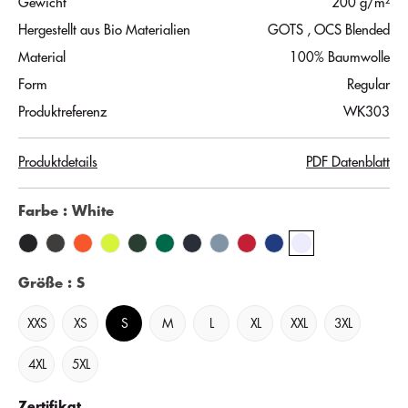
Gewicht
200 g/m²
Hergestellt aus Bio Materialien
GOTS
, OCS Blended
Material
100% Baumwolle
Form
Regular
Produktreferenz
WK303
Produktdetails
PDF Datenblatt
Farbe
: White
Größe
: S
XXS
XS
S
M
L
XL
XXL
3XL
4XL
5XL
Zertifikat