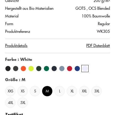
Gewicht
200 g/m²
Hergestellt aus Bio Materialien
GOTS
, OCS Blended
Material
100% Baumwolle
Form
Regular
Produktreferenz
WK305
Produktdetails
PDF Datenblatt
Farbe
: White
Größe
: M
XXS
XS
S
M
L
XL
XXL
3XL
4XL
5XL
Zertifikat