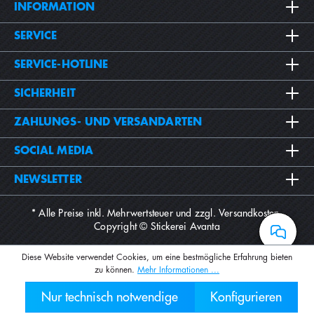
INFORMATION
SERVICE
SERVICE-HOTLINE
SICHERHEIT
ZAHLUNGS- UND VERSANDARTEN
SOCIAL MEDIA
NEWSLETTER
* Alle Preise inkl. Mehrwertsteuer und zzgl.
Versandkosten
.
Copyright © Stickerei Avanta
Diese Website verwendet Cookies, um eine bestmögliche Erfahrung bieten
zu können.
Mehr Informationen ...
Nur technisch notwendige
Konfigurieren
030 2000 7