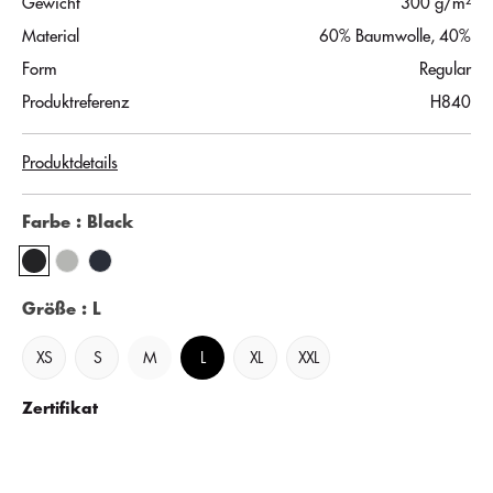
Gewicht
300 g/m²
Material
60% Baumwolle, 40%
Form
Regular
Produktreferenz
H840
Produktdetails
Farbe
: Black
Größe
: L
XS
S
M
L
XL
XXL
Zertifikat