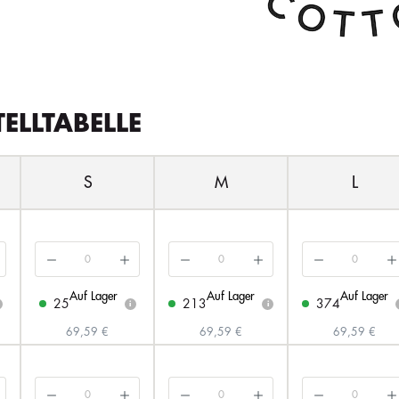
TELLTABELLE
S
M
L
Auf Lager
Auf Lager
Auf Lager
25
213
374
i
i
69,59 €
69,59 €
69,59 €