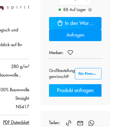
88 Auf Lager
i
In den Warenkorb
ogisch und
Anfragen
blick auf Ihr
Merken:
280 g/m²
Großbestellung
für Firmenkunden B2B
 Baumwolle
,
gewünscht?
Produkt anfragen
100% Baumwolle
Straight
NS417
PDF Datenblatt
Teilen: