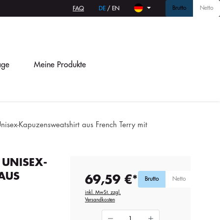
Brutto
Netto
FAQ
DE
/
EN
age
Meine Produkte
nisex-Kapuzensweatshirt aus French Terry mit
 UNISEX-
AUS
69,59 €*
Brutto
Netto
inkl. MwSt. zzgl.
Versandkosten