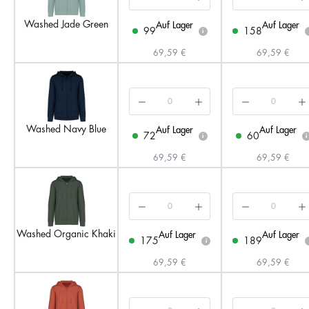
Washed Jade Green
Auf Lager
Auf Lager
99
158
i
69,59 €
69,59 €
Washed Navy Blue
Auf Lager
Auf Lager
72
60
i
i
69,59 €
69,59 €
Washed Organic Khaki
Auf Lager
Auf Lager
175
189
i
69,59 €
69,59 €