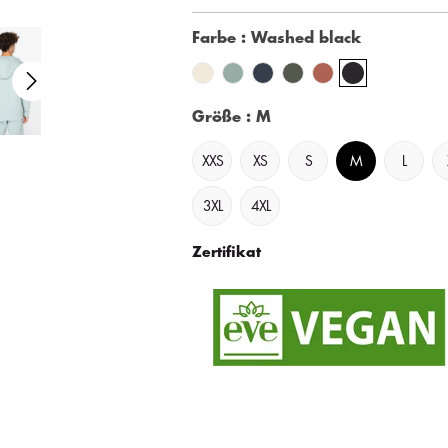
Farbe
: Washed black
Größe
: M
XXS
XS
S
M
L
3XL
4XL
Zertifikat