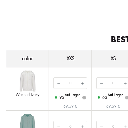
BES
color
XXS
XS
Washed Ivory
Auf Lager
Auf Lager
93
63
i
i
69,59 €
69,59 €