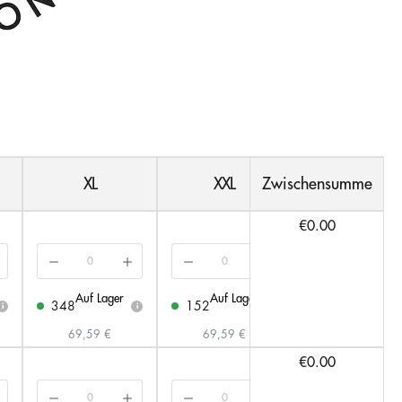
XL
XXL
Zwischensumme
3XL
€0.00
Auf Lager
Auf Lager
Auf Lager
348
152
158
i
i
i
69,59 €
69,59 €
69,59 €
€0.00