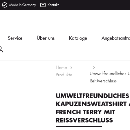
Made in Germany
Kontakt
Service
Über uns
Kataloge
Angebotsanfr
Home
Umweltfreundliches U
Produkte
Reißverschluss
UMWELTFREUNDLICHES
KAPUZENSWEATSHIRT 
FRENCH TERRY MIT
REISSVERSCHLUSS