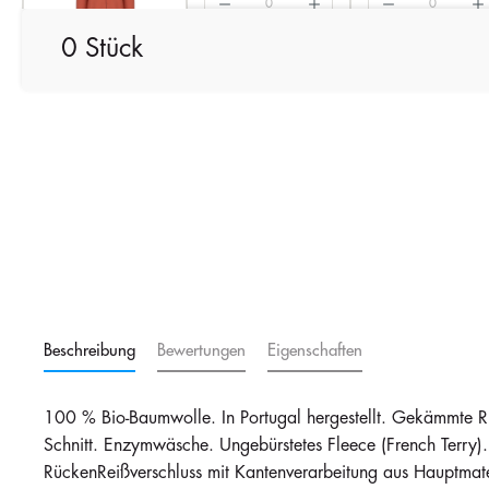
0 Stück
Washed Pomelo
Auf Lager
Auf Lager
113
96
i
i
69,59 €
69,59 €
Washed black
Auf Lager
Auf Lager
106
85
i
i
69,59 €
69,59 €
Beschreibung
Bewertungen
Eigenschaften
100 % Bio-Baumwolle. In Portugal hergestellt. Gekämmte 
Schnitt. Enzymwäsche. Ungebürstetes Fleece (French Terry
RückenReißverschluss mit Kantenverarbeitung aus Hauptmate