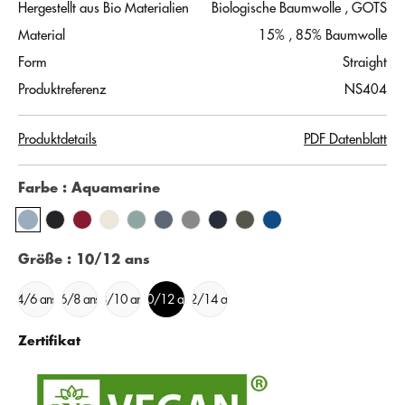
Hergestellt aus Bio Materialien
Biologische Baumwolle
, GOTS
Material
15% , 85% Baumwolle
Form
Straight
Produktreferenz
NS404
Produktdetails
PDF Datenblatt
Farbe
: Aquamarine
Größe
: 10/12 ans
4/6 ans
6/8 ans
8/10 ans
10/12 ans
12/14 ans
Zertifikat