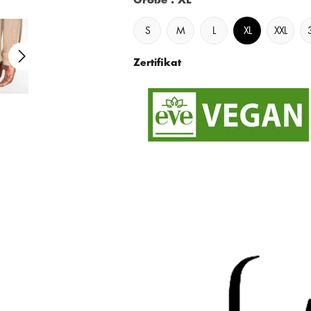
Größe
: XL
S
M
L
XL
XXL
Zertifikat