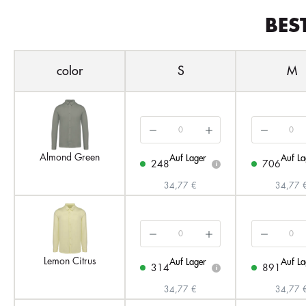
BES
color
S
M
Almond Green
Auf Lager
Auf La
248
706
i
34,77 €
34,77 
Lemon Citrus
Auf Lager
Auf La
314
891
i
34,77 €
34,77 