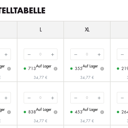
TELLTABELLE
L
XL
ger
Auf Lager
Auf Lager
713
355
21
i
i
i
€
34,77 €
34,77 €
ger
Auf Lager
Auf Lager
838
453
26
i
i
i
€
34,77 €
34,77 €