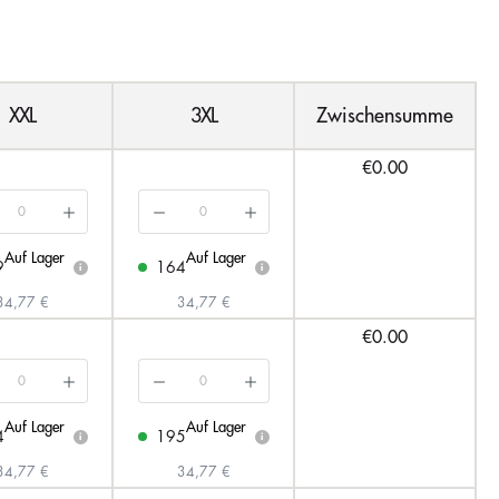
XXL
3XL
Zwischensumme
€0.00
Auf Lager
Auf Lager
9
164
i
i
34,77 €
34,77 €
€0.00
Auf Lager
Auf Lager
4
195
i
i
34,77 €
34,77 €