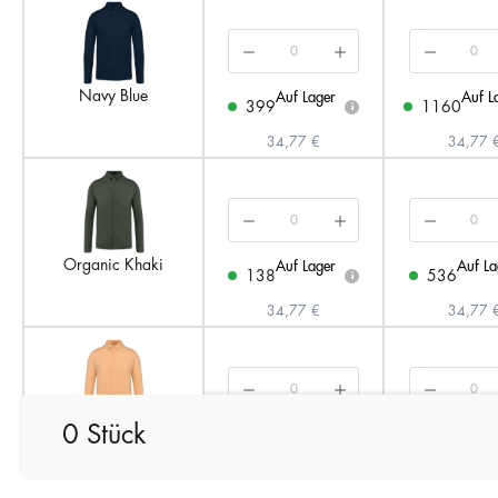
Navy Blue
Auf Lager
Auf L
399
1160
i
34,77 €
34,77 
Organic Khaki
Auf Lager
Auf La
138
536
i
34,77 €
34,77 
0 Stück
Pastel Apricot
Auf Lager
Auf La
277
863
i
34,77 €
34,77 