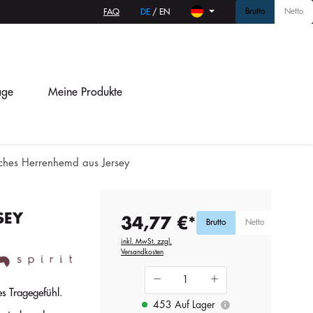
Brutto
Netto
FAQ
DE
/
EN
age
Meine Produkte
ches Herrenhemd aus Jersey
SEY
34,77 €*
Brutto
Netto
inkl. MwSt. zzgl.
Versandkosten
es Tragegefühl.
453 Auf Lager
i