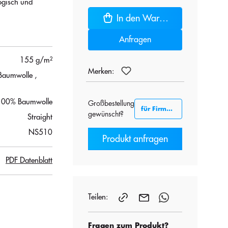
ogisch und
In den Warenkorb
Anfragen
155 g/m²
Merken:
 Baumwolle
,
100% Baumwolle
Großbestellung
für Firmenkunden B2B
gewünscht?
Straight
NS510
Produkt anfragen
PDF Datenblatt
Teilen:
Fragen zum Produkt?