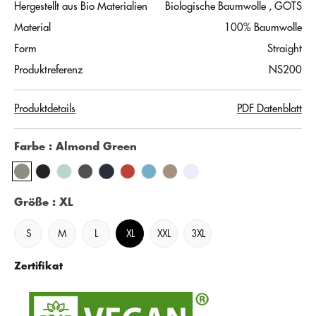
Hergestellt aus Bio Materialien
Biologische Baumwolle
, GOTS
Material
100% Baumwolle
Form
Straight
Produktreferenz
NS200
Produktdetails
PDF Datenblatt
Farbe
: Almond Green
Größe
: XL
S
M
L
XL
XXL
3XL
Zertifikat