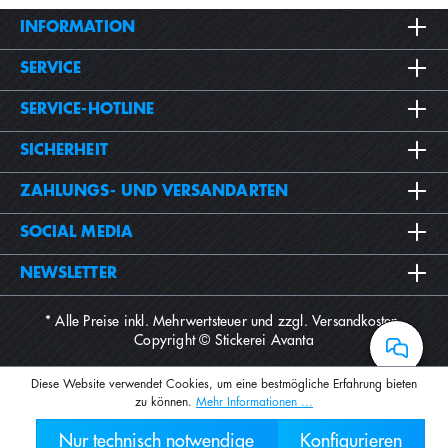
INFORMATION
SERVICE
SERVICE-HOTLINE
SICHERHEIT
ZAHLUNGS- UND VERSANDARTEN
SOCIAL MEDIA
NEWSLETTER
* Alle Preise inkl. Mehrwertsteuer und zzgl.
Versandkosten
.
Copyright © Stickerei Avanta
Diese Website verwendet Cookies, um eine bestmögliche Erfahrung bieten
zu können.
Mehr Informationen ...
Nur technisch notwendige
Konfigurieren
030 2000 7