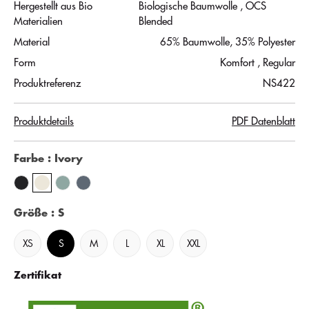
Hergestellt aus Bio
Biologische Baumwolle
, OCS
Materialien
Blended
Material
65% Baumwolle, 35% Polyester
Form
Komfort
, Regular
Produktreferenz
NS422
Produktdetails
PDF Datenblatt
Farbe
: Ivory
Größe
: S
XS
S
M
L
XL
XXL
Zertifikat