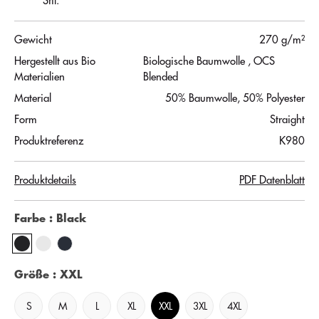
Stil.
Gewicht
270 g/m²
Hergestellt aus Bio
Biologische Baumwolle
, OCS
Materialien
Blended
Material
50% Baumwolle, 50% Polyester
Form
Straight
Produktreferenz
K980
Produktdetails
PDF Datenblatt
Farbe
: Black
Größe
: XXL
S
M
L
XL
XXL
3XL
4XL