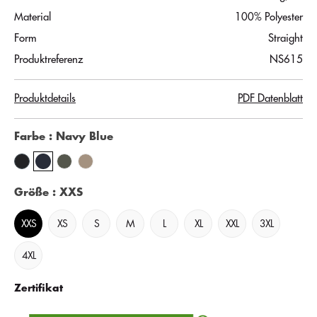
Material
100% Polyester
Form
Straight
Produktreferenz
NS615
Produktdetails
PDF Datenblatt
Farbe
: Navy Blue
Größe
: XXS
XXS
XS
S
M
L
XL
XXL
3XL
4XL
Zertifikat