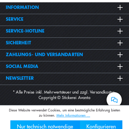
INFORMATION
SERVICE
SERVICE-HOTLINE
SICHERHEIT
ZAHLUNGS- UND VERSANDARTEN
SOCIAL MEDIA
NEWSLETTER
* Alle Preise inkl. Mehrwertsteuer und zzgl.
Versandkosten
.
Copyright © Stickerei Avanta
Diese Website verwendet Cookies, um eine bestmögliche Erfahrung bieten
zu können.
Mehr Informationen ...
Nur technisch notwendige
Konfigurieren
030 2000 7