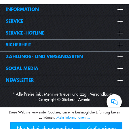
INFORMATION
SERVICE
SERVICE-HOTLINE
SICHERHEIT
ZAHLUNGS- UND VERSANDARTEN
SOCIAL MEDIA
NEWSLETTER
* Alle Preise inkl. Mehrwertsteuer und zzgl.
Versandkosten
.
Copyright © Stickerei Avanta
Diese Website verwendet Cookies, um eine bestmögliche Erfahrung bieten
zu können.
Mehr Informationen ...
Nur technisch notwendige
Konfigurieren