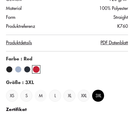
Material
100% Polyester
Form
Straight
Produktreferenz
K760
Produktdetails
PDF Datenblatt
Farbe
: Red
Größe
: 3XL
XS
S
M
L
XL
XXL
3XL
Zertifikat