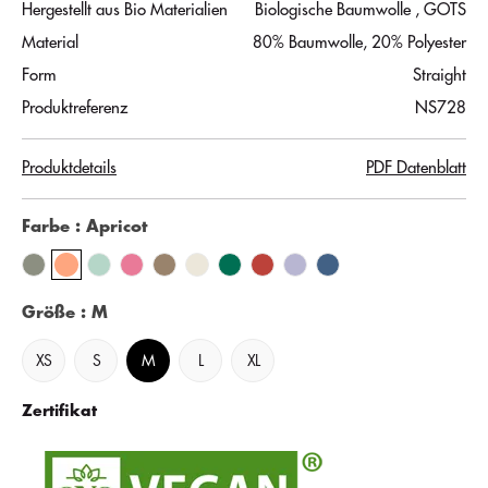
Hergestellt aus Bio Materialien
Biologische Baumwolle
, GOTS
Material
80% Baumwolle, 20% Polyester
Form
Straight
Produktreferenz
NS728
Produktdetails
PDF Datenblatt
Farbe
: Apricot
Größe
: M
XS
S
M
L
XL
Zertifikat