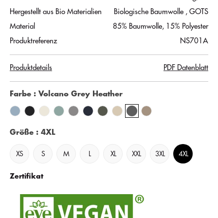
Hergestellt aus Bio Materialien
Biologische Baumwolle
, GOTS
Material
85% Baumwolle, 15% Polyester
Produktreferenz
NS701A
Produktdetails
PDF Datenblatt
Farbe
: Volcano Grey Heather
Größe
: 4XL
XS
S
M
L
XL
XXL
3XL
4XL
Zertifikat