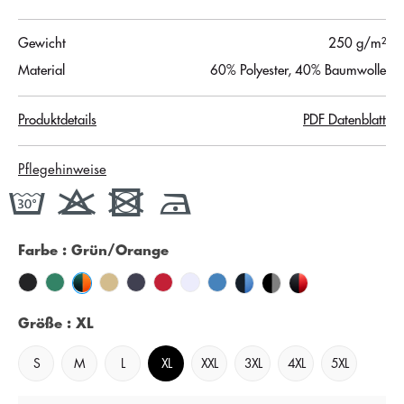
Gewicht
250 g/m²
Material
60% Polyester, 40% Baumwolle
Produktdetails
PDF Datenblatt
Pflegehinweise
Farbe
: Grün/Orange
Größe
: XL
S
M
L
XL
XXL
3XL
4XL
5XL