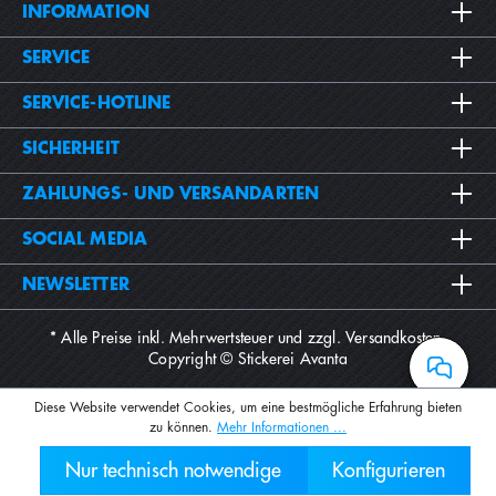
INFORMATION
SERVICE
SERVICE-HOTLINE
SICHERHEIT
ZAHLUNGS- UND VERSANDARTEN
SOCIAL MEDIA
NEWSLETTER
* Alle Preise inkl. Mehrwertsteuer und zzgl.
Versandkosten
.
Copyright © Stickerei Avanta
Diese Website verwendet Cookies, um eine bestmögliche Erfahrung bieten
zu können.
Mehr Informationen ...
Nur technisch notwendige
Konfigurieren
030 2000 7