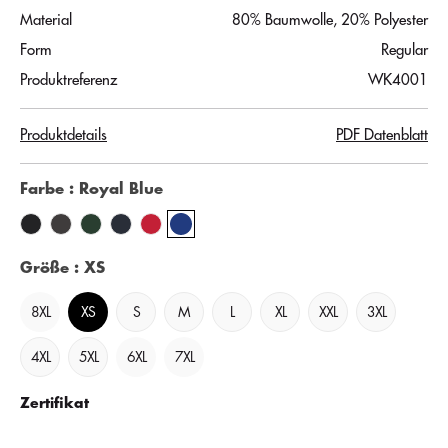
Material
80% Baumwolle, 20% Polyester
Form
Regular
Produktreferenz
WK4001
Produktdetails
PDF Datenblatt
Farbe
: Royal Blue
Größe
: XS
8XL
XS
S
M
L
XL
XXL
3XL
4XL
5XL
6XL
7XL
Zertifikat