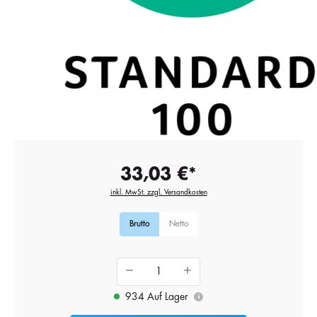
33,03 €*
inkl. MwSt. zzgl. Versandkosten
Brutto
Netto
934 Auf Lager
i