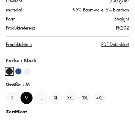
Gewicht
230 g/m²
Material
95% Baumwolle, 5% Elasthan
Form
Straight
Produktreferenz
PK202
Produktdetails
PDF Datenblatt
Farbe
: Black
Größe
: M
S
M
L
XL
XXL
3XL
4XL
Zertifikat