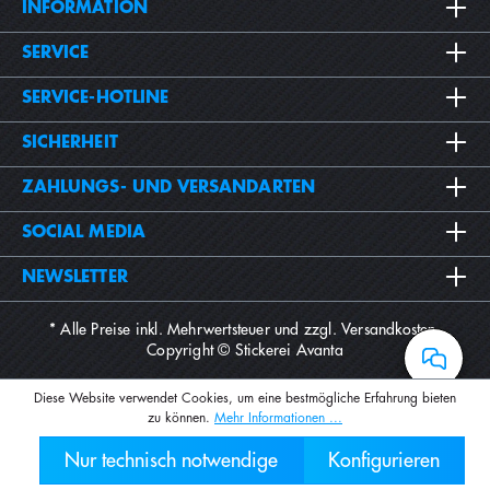
INFORMATION
SERVICE
SERVICE-HOTLINE
SICHERHEIT
ZAHLUNGS- UND VERSANDARTEN
SOCIAL MEDIA
NEWSLETTER
* Alle Preise inkl. Mehrwertsteuer und zzgl.
Versandkosten
.
Copyright © Stickerei Avanta
Diese Website verwendet Cookies, um eine bestmögliche Erfahrung bieten
zu können.
Mehr Informationen ...
Nur technisch notwendige
Konfigurieren
030 2000 7