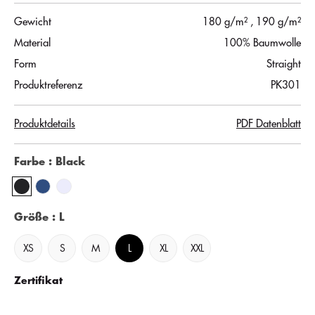
Gewicht
180 g/m²
, 190 g/m²
Material
100% Baumwolle
Form
Straight
Produktreferenz
PK301
Produktdetails
PDF Datenblatt
Farbe
: Black
Größe
: L
XS
S
M
L
XL
XXL
Zertifikat