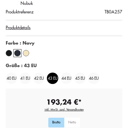
Nubuk
Produktreferenz
TB0A257
Produktdetails
Farbe
: Navy
Größe
: 43 EU
40 EU
41 EU
42 EU
43 EU
44 EU
45 EU
46 EU
193,24 €*
inkl. MwSt. zzgl. Versandkosten
Brutto
Netto