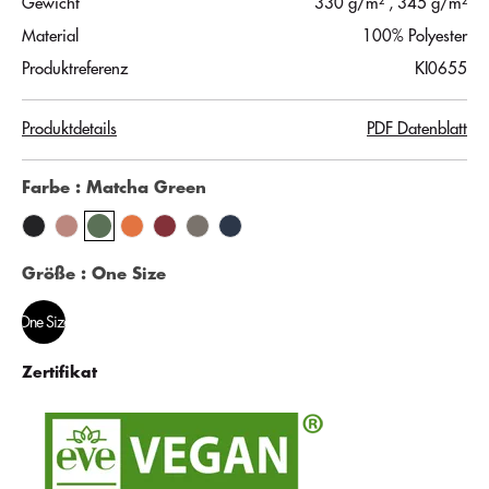
Gewicht
330 g/m²
, 345 g/m²
Material
100% Polyester
Produktreferenz
KI0655
Produktdetails
PDF Datenblatt
Farbe
: Matcha Green
Größe
: One Size
One Size
Zertifikat