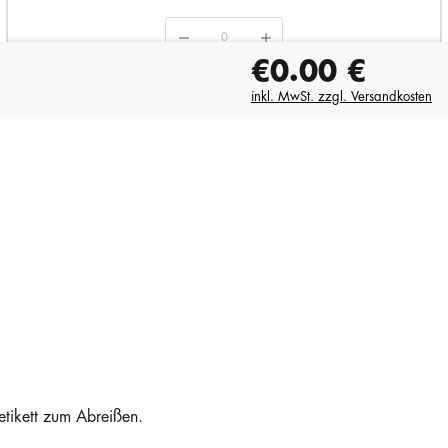
€0.00
€
Auf Lager
1858
i
inkl. MwSt. zzgl. Versandkosten
6,79 €
etikett zum Abreißen.