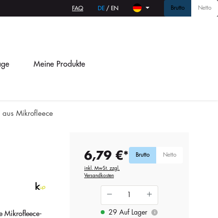
Brutto
Netto
FAQ
DE
/
EN
age
Meine Produkte
l aus Mikrofleece
6,79 €*
Brutto
Netto
inkl. MwSt. zzgl.
Versandkosten
29 Auf Lager
 Mikrofleece-
i