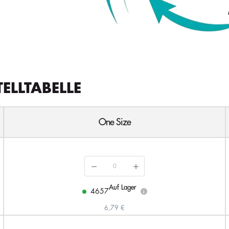
TELLTABELLE
One Size
Auf Lager
4657
i
6,79 €